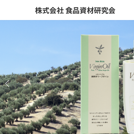
コ
ナ
株式会社 食品資材研究会
ン
ビ
テ
ゲ
ン
ー
ツ
シ
へ
ョ
ス
ン
キ
に
ッ
移
プ
動